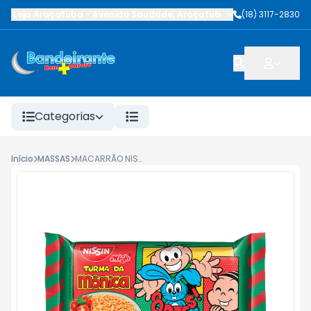
Loja Araçatuba
-
Avenida Saudade
,
Araçatuba
-
SP
(18) 3117-2830
Categorias
Início
MASSAS
MACARRÃO NISSIN LAMEN SUAVE TOMATE 85G