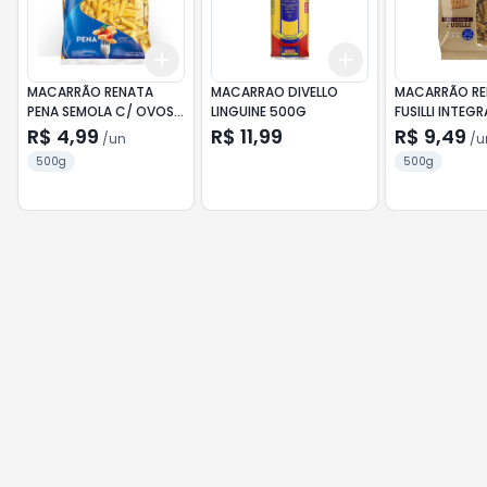
Add
Add
+
3
+
5
+
10
+
3
+
5
+
10
MACARRÃO RENATA
MACARRAO DIVELLO
MACARRÃO RE
PENA SEMOLA C/ OVOS
LINGUINE 500G
FUSILLI INTEG
500G
R$ 4,99
R$ 11,99
R$ 9,49
/
un
/
u
500g
500g