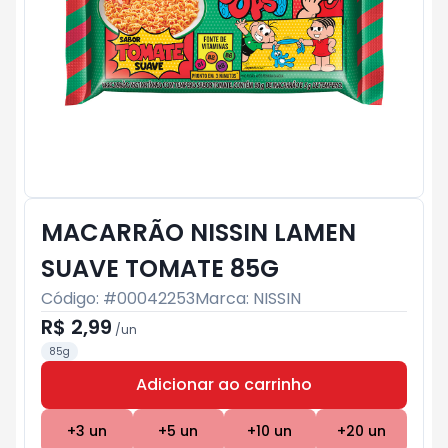
MACARRÃO NISSIN LAMEN
SUAVE TOMATE 85G
Código: #
00042253
Marca:
NISSIN
R$ 2,99
/
un
85g
Adicionar ao carrinho
Subtotal:
R$ 0
+
3
un
+
5
un
+
10
un
+
20
un