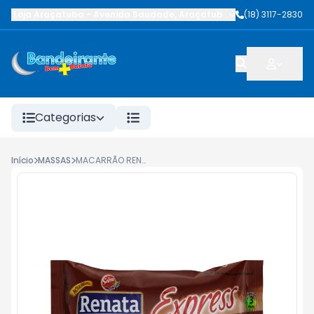
Loja Araçatuba
-
Avenida Saudade
,
Araçatuba
-
SP
(18) 3117-2830
Categorias
Início
MASSAS
MACARRÃO RENATA FEIJAO COM BACON 96G