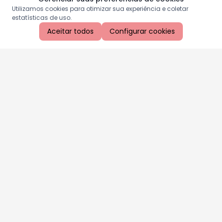
Utilizamos cookies para otimizar sua experiência e coletar
estatísticas de uso.
Aceitar todos
Configurar cookies
Aproveite as nossas promoções!
Cadastre seu e-mail e receba ofertas exclusivas.
QUERO RECEBER