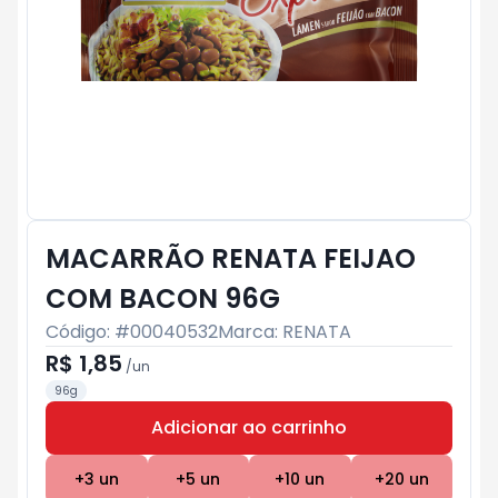
MACARRÃO RENATA FEIJAO
COM BACON 96G
Código: #
00040532
Marca:
RENATA
R$ 1,85
/
un
96g
Adicionar ao carrinho
Subtotal:
R$ 0
+
3
un
+
5
un
+
10
un
+
20
un