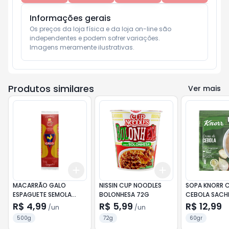
Informações gerais
Os preços da loja física e da loja on-line são 
independentes e podem sofrer variações.

Imagens meramente ilustrativas.
Produtos similares
Ver mais
Add
Add
+
3
+
5
+
10
+
3
+
5
+
10
MACARRÃO GALO
NISSIN CUP NOODLES
SOPA KNORR C
ESPAGUETE SEMOLA
BOLONHESA 72G
CEBOLA SACH
500G
R$ 4,99
R$ 5,99
R$ 12,99
/
un
/
un
500g
72g
60gr