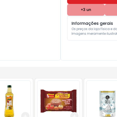
+
3
un
Informações gerais
Os preços da loja física e d
Imagens meramente ilustrat
Add
Add
10
+
3
+
5
+
10
+
3
+
5
+
10