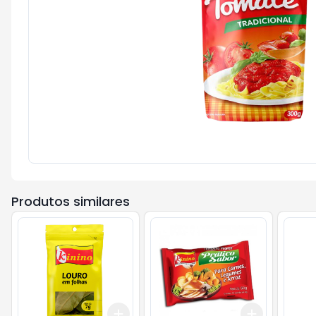
Produtos similares
Add
Add
+
3
+
5
+
10
+
3
+
5
+