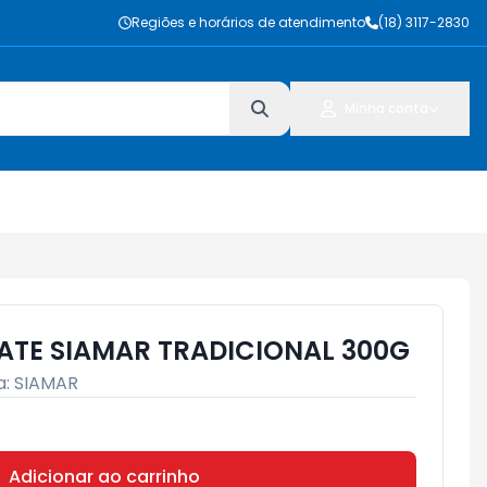
Regiões e horários de atendimento
(18) 3117-2830
Minha conta
TE SIAMAR TRADICIONAL 300G
a:
SIAMAR
Adicionar ao carrinho
Subtotal:
R$ 0,00