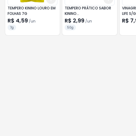
TEMPERO KININO LOURO EM
TEMPERO PRÁTICO SABOR
VINAGR
FOLHAS 7G
KININO
LIFE S/
CARNE/LEGUMES/ARROZ
R$ 4,59
R$ 2,99
R$ 7,
/
un
/
un
50G
7g
50g