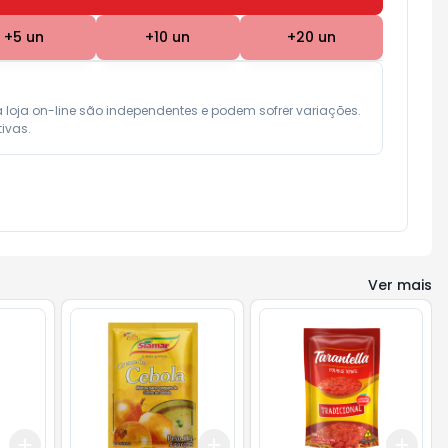
+
5
un
+
10
un
+
20
un
a loja on-line são independentes e podem sofrer variações.

ivas.
Ver mais
Add
Add
Add
+
3
+
5
+
10
+
3
+
5
+
10
+
3