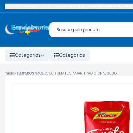
Você está navegando em:
Loja Araçatuba
-
Avenida Saudade
,
Ara
Categorias
Categorias
Início
TEMPEROS
MOLHO DE TOMATE SIAMAR TRADICIONAL 300G