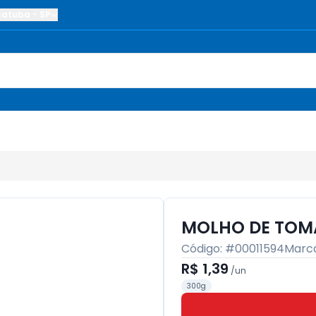
çatuba
-
SP
MOLHO DE TOMA
Código: #
00011594
Marc
R$ 1,39
/
un
300g