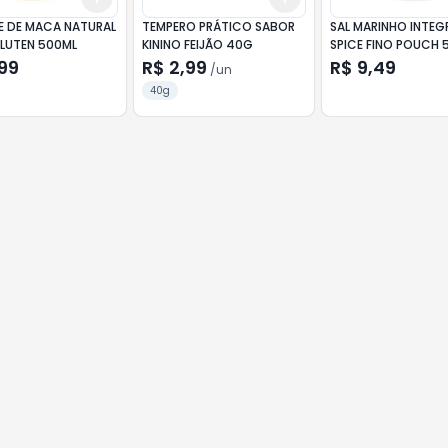
E DE MACA NATURAL
TEMPERO PRÁTICO SABOR
SAL MARINHO INTEG
GLUTEN 500ML
KININO FEIJÃO 40G
SPICE FINO POUCH
99
R$ 2,99
R$ 9,49
/
un
40g