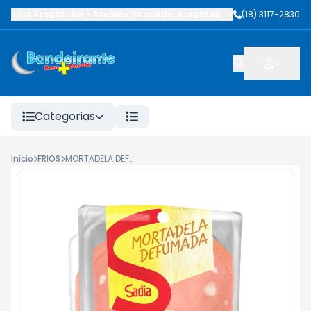
Loja Araçatuba
-
Avenida Saudade
,
Araçatuba
-
SP
(18) 3117-2830
Categorias
Início
FRIOS
MORTADELA DEFUMADA SADIA FATIADA 180G