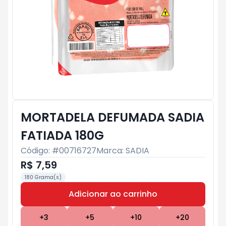
MORTADELA DEFUMADA SADIA
FATIADA 180G
Código: #
00716727
Marca:
SADIA
R$ 7,59
180 Grama(s)
Adicionar ao carrinho
Subtotal:
R$ 0
+
3
+
5
+
10
+
20