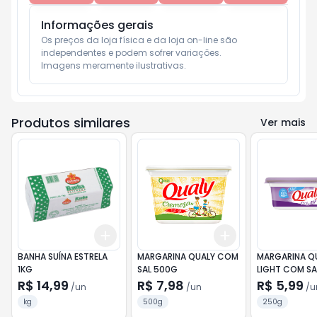
Informações gerais
Os preços da loja física e da loja on-line são 
independentes e podem sofrer variações.

Imagens meramente ilustrativas.
Produtos similares
Ver mais
Add
Add
+
3
+
5
+
10
+
3
+
5
+
10
BANHA SUÍNA ESTRELA
MARGARINA QUALY COM
MARGARINA Q
1KG
SAL 500G
LIGHT COM SA
R$ 14,99
R$ 7,98
R$ 5,99
/
un
/
un
/
u
kg
500g
250g