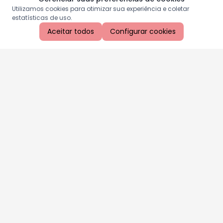
Utilizamos cookies para otimizar sua experiência e coletar
estatísticas de uso.
Aceitar todos
Configurar cookies
Aproveite as nossas promoções!
Cadastre seu e-mail e receba ofertas exclusivas.
QUERO RECEBER