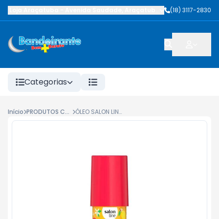
Loja Araçatuba
-
Avenida Saudade
,
Araçatuba
-
SP
(18) 3117-2830
Categorias
Início
PRODUTOS CAPILARES
ÓLEO SALON LINE XEROSA BAUNILHA DOCE 60ML