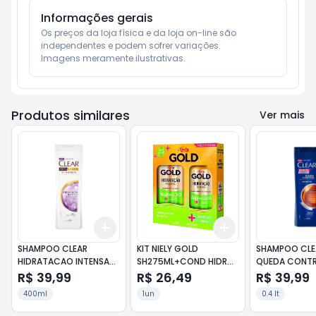
Informações gerais
Os preços da loja física e da loja on-line são 
independentes e podem sofrer variações.

Imagens meramente ilustrativas.
Produtos similares
Ver mais
Add
Add
+
3
+
5
+
10
+
3
+
5
+
10
SHAMPOO CLEAR
KIT NIELY GOLD
SHAMPOO CLE
HIDRATACAO INTENSA
SH275ML+COND HIDRAT
QUEDA CONT
400ML
MILAGROSA 175ML
400ML
R$ 39,99
R$ 26,49
R$ 39,99
400ml
1un
0.4 lt