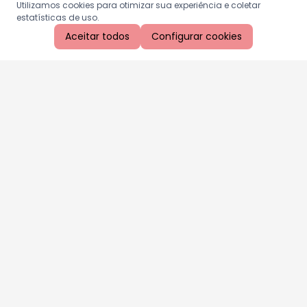
Utilizamos cookies para otimizar sua experiência e coletar
estatísticas de uso.
Aceitar todos
Configurar cookies
Aproveite as nossas promoções!
Cadastre seu e-mail e receba ofertas exclusivas.
QUERO RECEBER