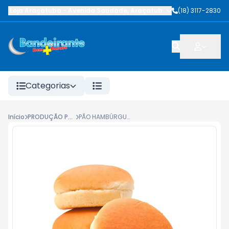
Loja Araçatuba
-
Avenida Saudade
,
Araçatuba
-
SP
(18) 3117-2830
Categorias
Início
PRODUÇÃO PRÓPRIA
PÃO HAMBÚRGUER BEM+ KG