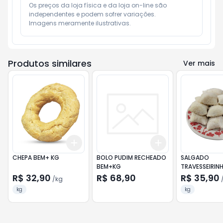
Os preços da loja física e da loja on-line são 
independentes e podem sofrer variações.

Imagens meramente ilustrativas.
Produtos similares
Ver mais
Add
Add
+
0.9
kg
+
1.5
kg
+
3
+
5
+
10
CHEPA BEM+ KG
BOLO PUDIM RECHEADO
SALGADO
BEM+KG
TRAVESSEIRIN
CALABRESA B
R$ 32,90
R$ 68,90
R$ 35,90
/
kg
CONGELADO 
kg
kg