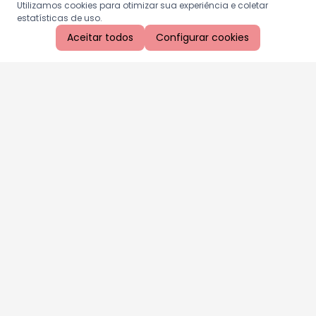
Utilizamos cookies para otimizar sua experiência e coletar
estatísticas de uso.
Aceitar todos
Configurar cookies
Aproveite as nossas promoções!
Cadastre seu e-mail e receba ofertas exclusivas.
QUERO RECEBER