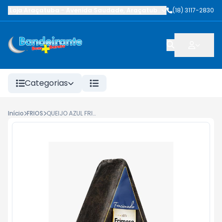
Loja Araçatuba
-
Avenida Saudade
,
Araçatuba
-
SP
(18) 3117-2830
Categorias
Início
FRIOS
QUEIJO AZUL FRIMESA FRACIONADO KG