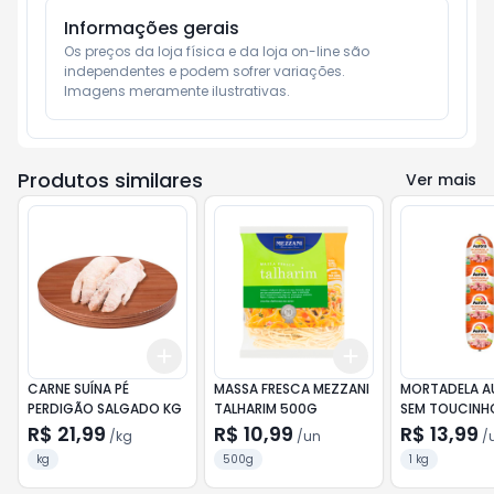
Informações gerais
Os preços da loja física e da loja on-line são 
independentes e podem sofrer variações.

Imagens meramente ilustrativas.
Produtos similares
Ver mais
Add
Add
+
1.5
kg
+
2.5
kg
+
3
+
5
+
10
CARNE SUÍNA PÉ
MASSA FRESCA MEZZANI
MORTADELA A
PERDIGÃO SALGADO KG
TALHARIM 500G
SEM TOUCINH
R$ 21,99
R$ 10,99
R$ 13,99
/
kg
/
un
/
kg
500g
1 kg