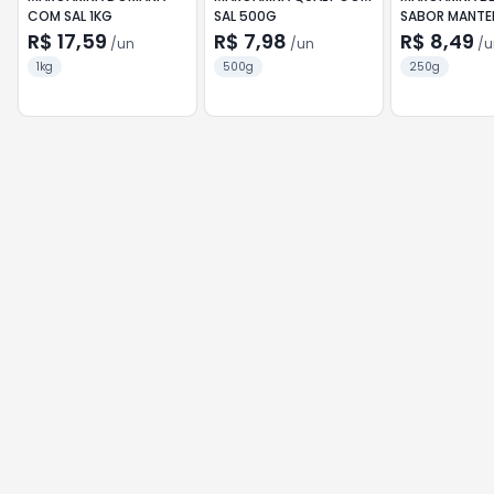
COM SAL 1KG
SAL 500G
SABOR MANTE
250G
R$ 17,59
R$ 7,98
R$ 8,49
/
un
/
un
/
u
1kg
500g
250g