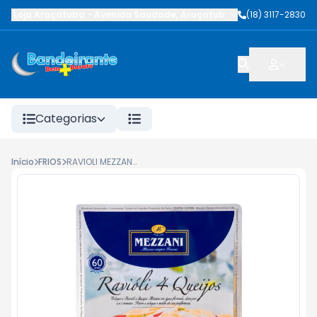
Loja Araçatuba
-
Avenida Saudade
,
Araçatuba
-
SP
(18) 3117-2830
Categorias
Início
FRIOS
RAVIOLI MEZZANI 4 QUEIJOS 400G