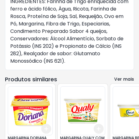
INGREDIENTES: Farinha de Trigo enriquecida com
ferro e ácido fólico, Água, Ricota, Farinha de
Rosca, Proteína de Soja, Sal, Requeijão, Ovo em
Pó, Margarina, Fibra de Trigo, Especiarias,
Condimento Preparado Sabor 4 queijos,
Conservadores: Álcool Alimentício, Sorbato de
Potássio (INS 202) e Propionato de Cálcio (INS
282), Realçador de sabor: Glutamato
Monossódico (INS 621).
Produtos similares
Ver mais
Add
Add
+
3
+
5
+
10
+
3
+
5
+
10
MARGARINA DORIANA
MARGARINA QUALY COM
MARGARINA B