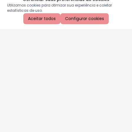
Utilizamos cookies para otimizar sua experiência e coletar
estatísticas de uso.
Aceitar todos
Configurar cookies
Aproveite as nossas promoções!
Cadastre seu e-mail e receba ofertas exclusivas.
QUERO RECEBER