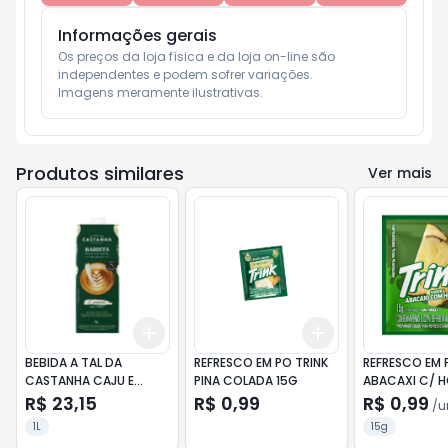
Informações gerais
Os preços da loja física e da loja on-line são 
independentes e podem sofrer variações.

Imagens meramente ilustrativas.
Produtos similares
Ver mais
Add
Add
+
3
+
5
+
10
+
3
+
5
+
10
BEBIDA A TAL DA
REFRESCO EM PO TRINK
REFRESCO EM 
CASTANHA CAJU E
PINA COLADA 15G
ABACAXI C/ H
AVEIA/BARISTA 1L
15G
R$ 23,15
R$ 0,99
R$ 0,99
/
u
1L
15g