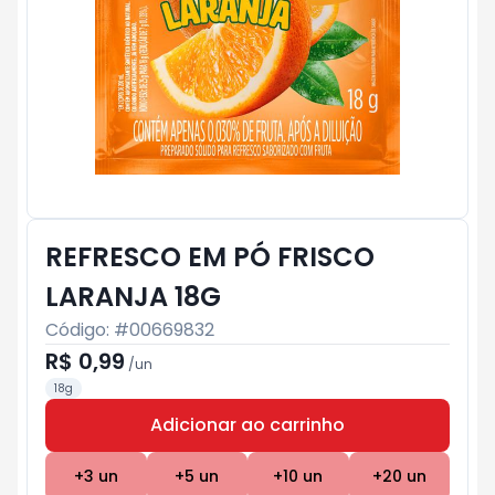
REFRESCO EM PÓ FRISCO
LARANJA 18G
Código: #
00669832
R$ 0,99
/
un
18g
Adicionar ao carrinho
Subtotal:
R$ 0
+
3
un
+
5
un
+
10
un
+
20
un