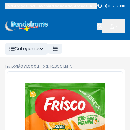
Loja Araçatuba
-
Avenida Saudade
,
Araçatuba
-
SP
(18) 3117-2830
Categorias
Início
NÃO ALCOÓLICAS
REFRESCO EM PÓ FRISCO LARANJA 18G