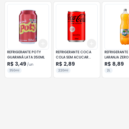
Add
Add
+
3
+
5
+
10
+
3
+
5
+
10
REFRIGERANTE POTY
REFRIGERANTE COCA
REFRIGERANTE
GUARANÁ LATA 350ML
COLA SEM ACUCAR
LARANJA ZERO
LATA 220ML
DESCARTAVEL 
R$ 3,49
R$ 2,89
R$ 8,89
/
un
350ml
220ml
2L