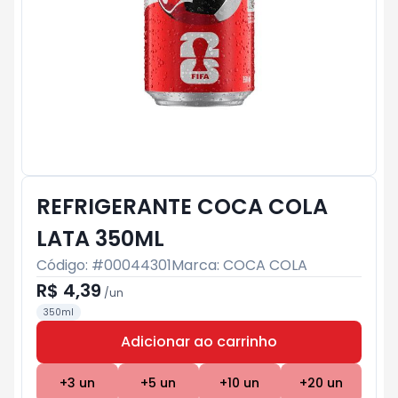
REFRIGERANTE COCA COLA
LATA 350ML
Código: #
00044301
Marca:
COCA COLA
R$ 4,39
/
un
350ml
Adicionar ao carrinho
Subtotal:
R$ 0
+
3
un
+
5
un
+
10
un
+
20
un