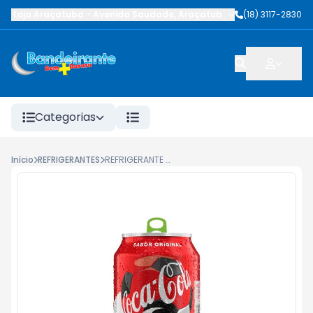
Loja Araçatuba
-
Avenida Saudade
,
Araçatuba
-
SP
(18) 3117-2830
Categorias
Início
REFRIGERANTES
REFRIGERANTE COCA COLA LATA 350ML