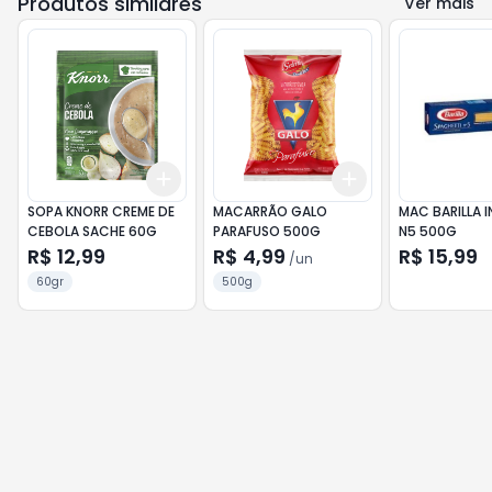
Produtos similares
Ver mais
Add
Add
+
3
+
5
+
10
+
3
+
5
+
10
SOPA KNORR CREME DE
MACARRÃO GALO
MAC BARILLA 
CEBOLA SACHE 60G
PARAFUSO 500G
N5 500G
R$ 12,99
R$ 4,99
R$ 15,99
/
un
60gr
500g