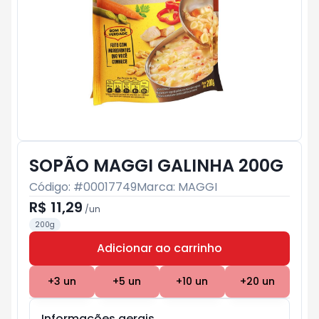
SOPÃO MAGGI GALINHA 200G
Código: #
00017749
Marca:
MAGGI
R$ 11,29
/
un
200g
Adicionar ao carrinho
Subtotal:
R$ 0
+
3
un
+
5
un
+
10
un
+
20
un
Informações gerais