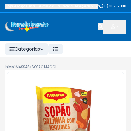
Loja Araçatuba
-
Avenida Saudade
,
Araçatuba
-
SP
(18) 3117-2830
Categorias
Início
MASSAS
SOPÃO MAGGI GALINHA 200G