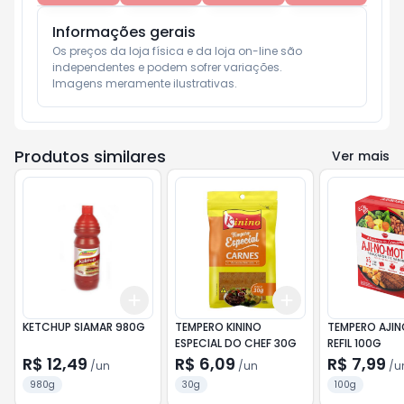
Informações gerais
Os preços da loja física e da loja on-line são 
independentes e podem sofrer variações.

Imagens meramente ilustrativas.
Produtos similares
Ver mais
Add
Add
+
3
+
5
+
10
+
3
+
5
+
10
KETCHUP SIAMAR 980G
TEMPERO KININO
TEMPERO AJI
ESPECIAL DO CHEF 30G
REFIL 100G
R$ 12,49
R$ 6,09
R$ 7,99
/
un
/
un
/
u
980g
30g
100g