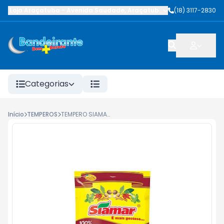
Loja Araçatuba
-
Avenida Saudade
,
Araçatuba
-
SP
(18) 3117-2830
Categorias
Início
TEMPEROS
TEMPERO SIAMAR AÇAFRÃO EM PÓ 40G