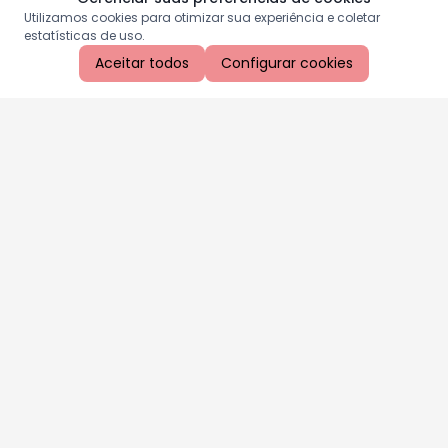
Utilizamos cookies para otimizar sua experiência e coletar
estatísticas de uso.
Aceitar todos
Configurar cookies
Aproveite as nossas promoções!
Cadastre seu e-mail e receba ofertas exclusivas.
QUERO RECEBER