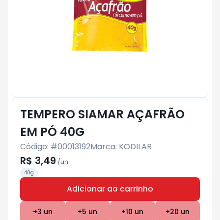
TEMPERO SIAMAR AÇAFRÃO
EM PÓ 40G
Código: #
00013192
Marca:
KODILAR
R$ 3,49
/
un
40g
Adicionar ao carrinho
Subtotal:
R$ 0
+
3
un
+
5
un
+
10
un
+
20
un