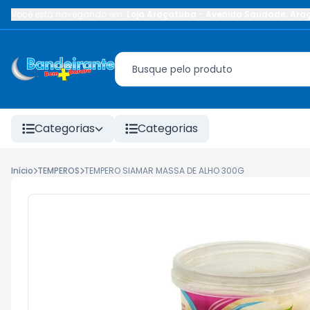
Você está navegando em:
Loja Araçatuba
-
Avenida Saudade
,
Ara
Categorias
Categorias
Início
TEMPEROS
TEMPERO SIAMAR MASSA DE ALHO 300G