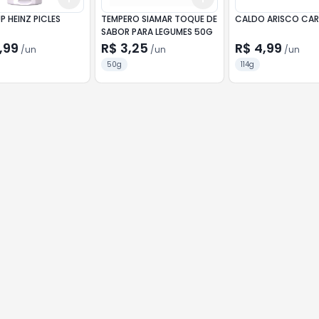
 HEINZ PICLES
TEMPERO SIAMAR TOQUE DE
CALDO ARISCO CAR
SABOR PARA LEGUMES 50G
,99
R$ 3,25
R$ 4,99
/
un
/
un
/
un
50g
114g