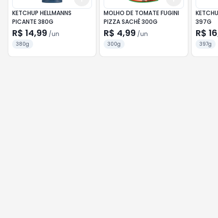
KETCHUP HELLMANNS
MOLHO DE TOMATE FUGINI
KETCHUP
PICANTE 380G
PIZZA SACHÊ 300G
397G
R$ 14,99
R$ 4,99
R$ 16
/
un
/
un
380g
300g
397g