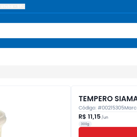
çatuba
-
SP
TEMPERO SIAMA
Código: #
00215305
Marc
R$ 11,15
/
un
300g