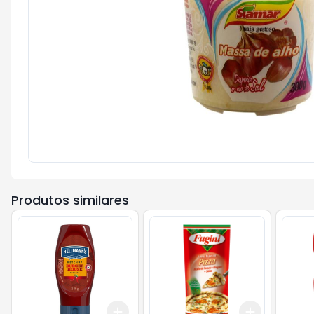
Produtos similares
Add
Add
+
3
+
5
+
10
+
3
+
5
+