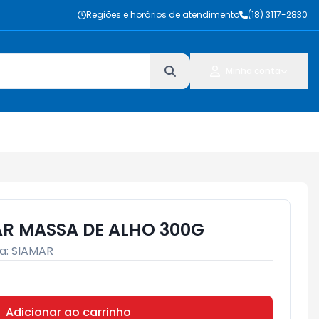
Regiões e horários de atendimento
(18) 3117-2830
Minha conta
R MASSA DE ALHO 300G
a:
SIAMAR
Adicionar ao carrinho
Subtotal:
R$ 0,00