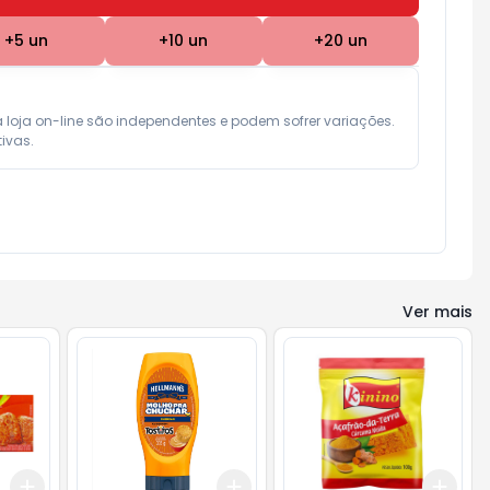
+
5
un
+
10
un
+
20
un
a loja on-line são independentes e podem sofrer variações.

ivas.
Ver mais
Add
Add
Add
+
3
+
5
+
10
+
3
+
5
+
10
+
3