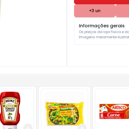
+
3
un
Informações gerais
Os preços da loja física e d
Imagens meramente ilustrat
Add
Add
10
+
3
+
5
+
10
+
3
+
5
+
10