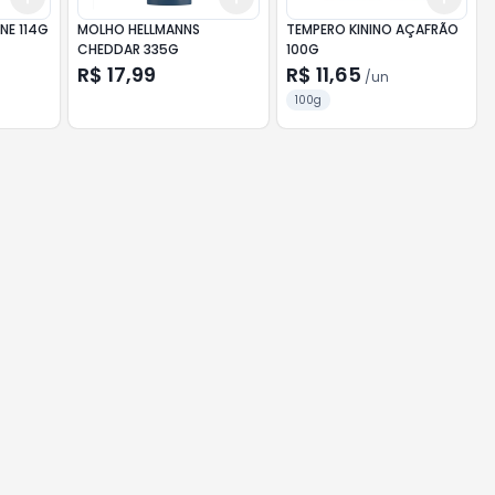
NE 114G
MOLHO HELLMANNS
TEMPERO KININO AÇAFRÃO
CHEDDAR 335G
100G
R$ 17,99
R$ 11,65
/
un
100g