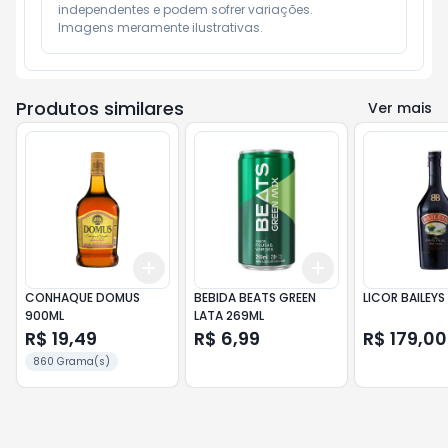
independentes e podem sofrer variações.

Imagens meramente ilustrativas.
Produtos similares
Ver mais
Add
Add
+
3
+
5
+
10
+
3
+
5
+
10
CONHAQUE DOMUS
BEBIDA BEATS GREEN
LICOR BAILEYS
900ML
LATA 269ML
R$ 19,49
R$ 6,99
R$ 179,00
860 Grama(s)