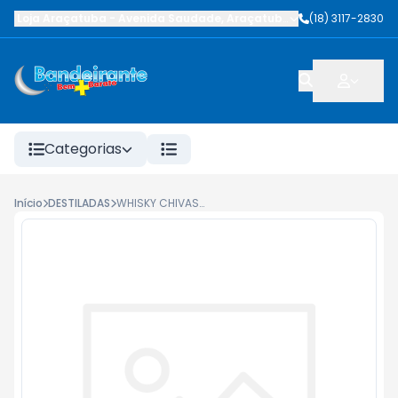
Loja Araçatuba
-
Avenida Saudade
,
Araçatuba
-
SP
(18) 3117-2830
Categorias
Início
DESTILADAS
WHISKY CHIVAS REGAL 750ML