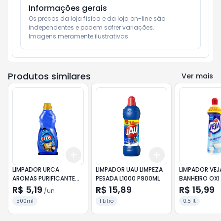
Informações gerais
Os preços da loja física e da loja on-line são 
independentes e podem sofrer variações.

Imagens meramente ilustrativas.
Produtos similares
Ver mais
Add
Add
+
3
+
5
+
10
+
3
+
5
+
10
LIMPADOR URCA
LIMPADOR UAU LIMPEZA
LIMPADOR VEJ
AROMAS PURIFICANTE
PESADA L1000 P900ML
BANHEIRO OX
500ML
500ML
R$ 5,19
R$ 15,89
R$ 15,99
/
un
500ml
1 Litro
0.5 lt