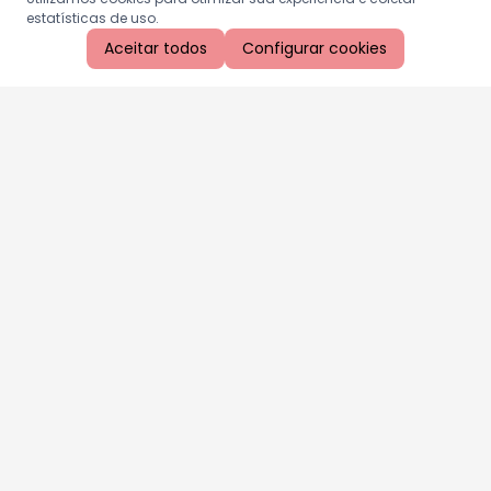
estatísticas de uso.
Aceitar todos
Configurar cookies
Aproveite as nossas promoções!
Cadastre seu e-mail e receba ofertas exclusivas.
QUERO RECEBER