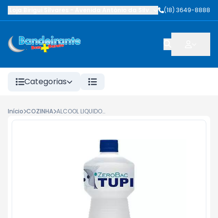
Loja Birigui Silvares
-
Avenida Antônio da Silva Nunes
(18) 3649-8888
,
Birigüi
-
SP
Categorias
Início
COZINHA
ALCOOL LIQUIDO TUPI ZEROBAC 46,2Âº NEUTRO 1L