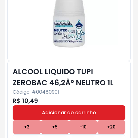
ALCOOL LIQUIDO TUPI
ZEROBAC 46,2Âº NEUTRO 1L
Código: #
00480901
R$ 10,49
Adicionar ao carrinho
Subtotal:
R$ 0
+
3
+
5
+
10
+
20