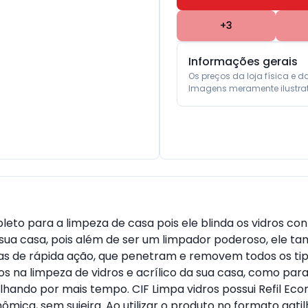
+
3
Informações gerais
Os preços da loja física e d
Imagens meramente ilustrat
eto para a limpeza de casa pois ele blinda os vidros cont
da sua casa, pois além de ser um limpador poderoso, ele 
 de rápida ação, que penetram e removem todos os tipos a
na limpeza de vidros e acrílico da sua casa, como para a
rilhando por mais tempo. CIF Limpa vidros possui Refil E
mica, sem sujeira. Ao utilizar o produto no formato gatil