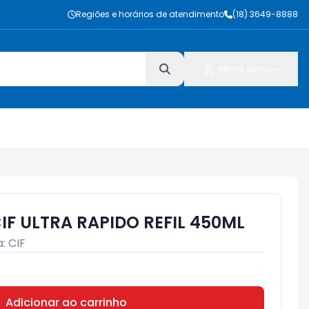
Regiões e horários de atendimento
(18) 3649-8888
Minha conta
IF ULTRA RAPIDO REFIL 450ML
a:
CIF
Adicionar ao carrinho
Subtotal:
R$ 0,00