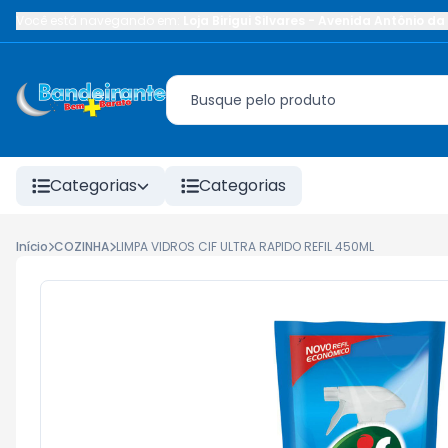
Você está navegando em:
Loja Birigui Silvares
-
Avenida Antônio da 
Categorias
Categorias
Início
COZINHA
LIMPA VIDROS CIF ULTRA RAPIDO REFIL 450ML