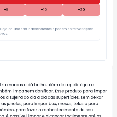
+
5
+
10
+
20
a loja on-line são independentes e podem sofrer variações.

ivas.
ra marcas e dá brilho, além de repelir água e
também limpa sem danificar. Esse produto para limpar
 sujeira do dia a dia das superfícies, sem deixar
s janelas, para limpar box, mesas, telas e para
conômico, para fazer o reabastecimento de seu
ho, é possível limpar e alcançar facilmente até as