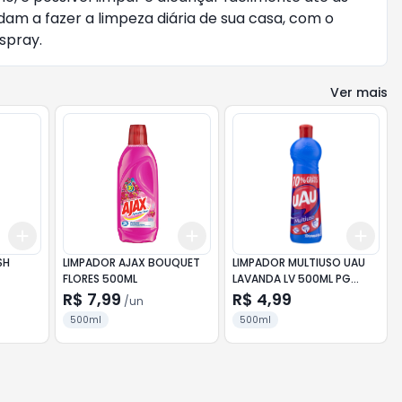
udam a fazer a limpeza diária de sua casa, com o
spray.
Ver mais
Add
Add
Add
+
3
+
5
+
10
+
3
+
5
+
10
+
3
SH
LIMPADOR AJAX BOUQUET
LIMPADOR MULTIUSO UAU
FLORES 500ML
LAVANDA LV 500ML PG
450ML
R$ 7,99
R$ 4,99
/
un
500ml
500ml