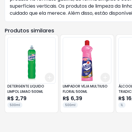
superfícies verticais. Os produtos de limpeza da lin
cuidado que ela merece. Além disso, estão disponívei
Produtos similares
Add
Add
+
3
+
5
+
10
+
3
+
5
+
DETERGENTE LIQUIDO
LIMPADOR VEJA MULTIUSO
ÁLCOOL
LIMPOL LIMAO 500ML
FLORAL 500ML
TRADICI
R$ 2,79
R$ 6,39
R$ 16
500ml
500ml
1L