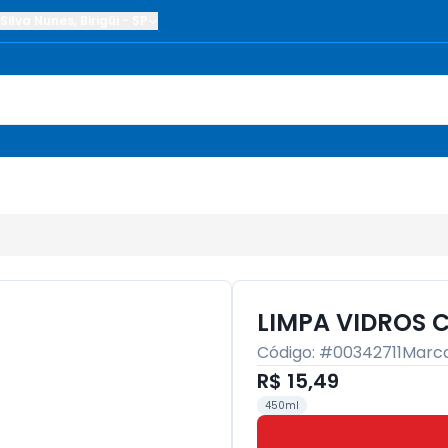
Silva Nunes
,
Birigüi
-
SP
LIMPA VIDROS C
Código: #
00342711
Marc
R$ 15,49
450ml