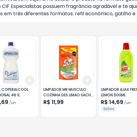
ha CIF Especialistas possuem fragrância agradável e te aj
s em três diferentes formatos: refil econômico, gatilho e 
Add
Add
10
+
3
+
5
+
10
+
3
+
5
+
10
 COPERALCOOL
LIMPADOR MR MUSCULO
LIMPADOR AJAX FRE
ONAL 46 1L
COZINHA DES LIMAO SACHE
LEMON 500ML
400ML
,69
R$ 11,99
R$ 14,69
/
un
/
un
500ml