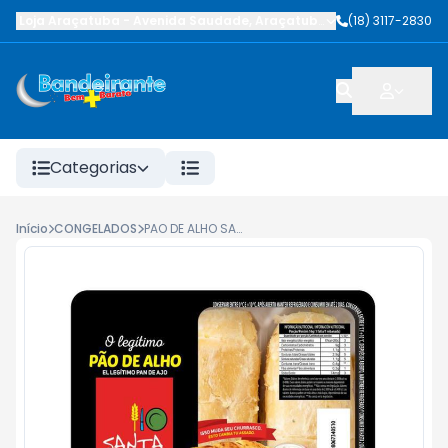
Loja Araçatuba
-
Avenida Saudade
,
Araçatuba
-
SP
(18) 3117-2830
Categorias
Início
CONGELADOS
PAO DE ALHO SANTA MASSA 240G