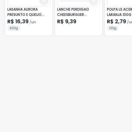
Add
Add
+
3
+
5
+
10
+
3
+
5
+
10
LASANHA AURORA
LANCHE PERDIGAO
POLPA LS ACE
PRESUNTO E QUEIJO
CHEESBURGUER
LARANJA 100G
600G
MONTANA 145G
R$ 16,39
R$ 9,39
R$ 2,79
/
un
/
u
600g
100g